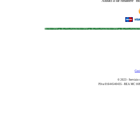
Aiutaci a far rimanere "md
Cook
© 2023 - Servizio 
P.Iva 01644540435 - REA MC 169521