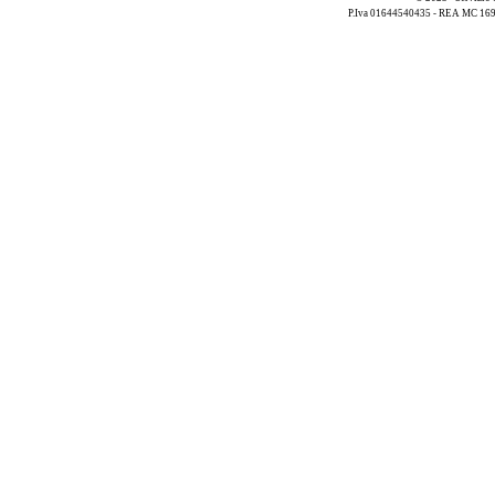
P.Iva 01644540435 - REA MC 169521