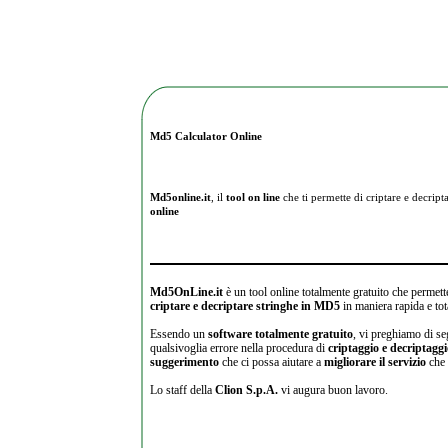
Md5 Calculator Online
Md5online.it
, il
tool on line
che ti permette di criptare e
decripta
online
Md5OnLine.it
è un tool online totalmente gratuito che permette
criptare e decriptare stringhe in MD5
in maniera rapida e tot
Essendo un
software totalmente gratuito
, vi preghiamo di se
qualsivoglia errore nella procedura di
criptaggio e decriptagg
suggerimento
che ci possa aiutare a
migliorare il servizio
che 
Lo staff della
Clion S.p.A.
vi augura buon lavoro.