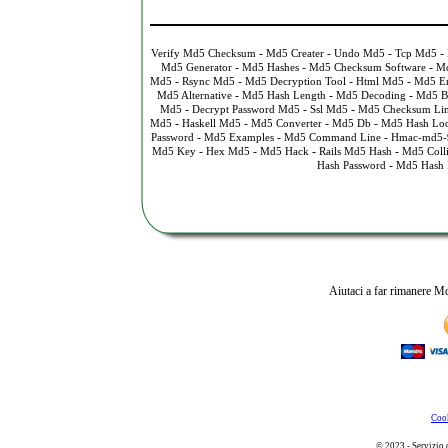
-
-
-
-
Verify Md5 Checksum
Md5 Creater
Undo Md5
Tcp Md5
-
-
-
Md5 Generator
Md5 Hashes
Md5 Checksum Software
Md
-
-
-
-
Md5
Rsync Md5
Md5 Decryption Tool
Html Md5
Md5 E
-
-
-
Md5 Alternative
Md5 Hash Length
Md5 Decoding
Md5 B
-
-
-
Md5
Decrypt Password Md5
Ssl Md5
Md5 Checksum Li
-
-
-
-
Md5
Haskell Md5
Md5 Converter
Md5 Db
Md5 Hash Lo
-
-
-
Password
Md5 Examples
Md5 Command Line
Hmac-md5-
-
-
-
-
Md5 Key
Hex Md5
Md5 Hack
Rails Md5 Hash
Md5 Coll
-
Hash Password
Md5 Hash 
Aiutaci a far rimanere Md
Cook
© 2023 - Servizio 