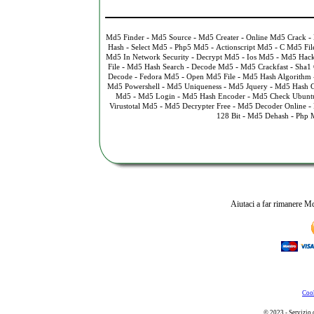
-
-
-
-
Md5 Finder
Md5 Source
Md5 Creater
Online Md5 Crack
-
-
-
-
Hash
Select Md5
Php5 Md5
Actionscript Md5
C Md5 Fil
-
-
-
Md5 In Network Security
Decrypt Md5
Ios Md5
Md5 Hac
-
-
-
-
File
Md5 Hash Search
Decode Md5
Md5 Crackfast
Sha1
-
-
-
Decode
Fedora Md5
Open Md5 File
Md5 Hash Algorithm
-
-
-
Md5 Powershell
Md5 Uniqueness
Md5 Jquery
Md5 Hash 
-
-
-
Md5
Md5 Login
Md5 Hash Encoder
Md5 Check Ubunt
-
-
-
Virustotal Md5
Md5 Decrypter Free
Md5 Decoder Online
-
-
128 Bit
Md5 Dehash
Php 
Aiutaci a far rimanere Md
Cook
© 2023 - Servizio 