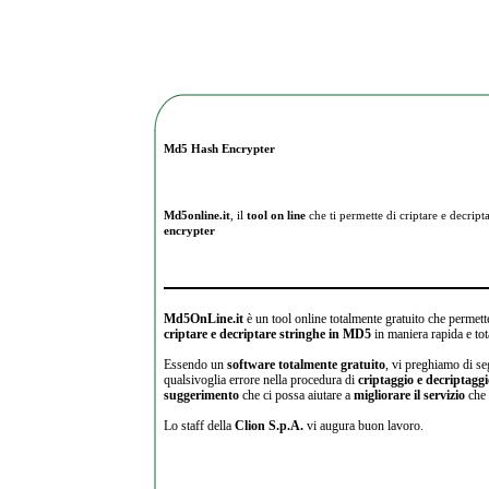
Md5 Hash Encrypter
Md5online.it
, il
tool on line
che ti permette di criptare e
decripta
encrypter
Md5OnLine.it
è un tool online totalmente gratuito che permette
criptare e decriptare stringhe in MD5
in maniera rapida e tot
Essendo un
software totalmente gratuito
, vi preghiamo di se
qualsivoglia errore nella procedura di
criptaggio e decriptagg
suggerimento
che ci possa aiutare a
migliorare il servizio
che 
Lo staff della
Clion S.p.A.
vi augura buon lavoro.