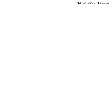
P.Iva 01644540435 - REA MC 169521