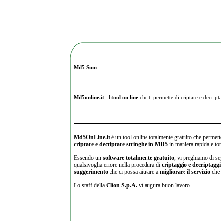
Md5 Sum
Md5online.it
, il
tool on line
che ti permette di criptare e
decripta
Md5OnLine.it
è un tool online totalmente gratuito che permette
criptare e decriptare stringhe in MD5
in maniera rapida e tot
Essendo un
software totalmente gratuito
, vi preghiamo di se
qualsivoglia errore nella procedura di
criptaggio e decriptagg
suggerimento
che ci possa aiutare a
migliorare il servizio
che 
Lo staff della
Clion S.p.A.
vi augura buon lavoro.