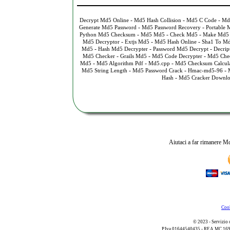
-
-
-
Decrypt Md5 Online
Md5 Hash Collision
Md5 C Code
Md
-
-
Generate Md5 Password
Md5 Password Recovery
Portable
-
-
-
Python Md5 Checksum
Md5 Md5
Check Md5
Make Md5
-
-
-
Md5 Decryptor
Extjs Md5
Md5 Hash Online
Sha1 To M
-
-
-
Md5
Hash Md5 Decrypter
Password Md5 Decrypt
Decrip
-
-
-
Md5 Checker
Grails Md5
Md5 Code Decrypter
Md5 Che
-
-
-
Md5
Md5 Algorithm Pdf
Md5.cpp
Md5 Checksum Calcula
-
-
-
Md5 String Length
Md5 Password Crack
Hmac-md5-96
-
Hash
Md5 Cracker Downl
Aiutaci a far rimanere Md
Cook
© 2023 - Servizio 
P.Iva 01644540435 - REA MC 169521