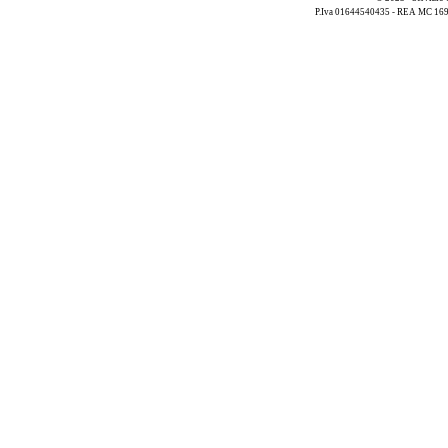
P.Iva 01644540435 - REA MC 169521