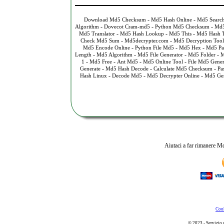
-
-
Download Md5 Checksum
Md5 Hash Online
Md5 Searc
-
-
-
Algorithm
Dovecot Cram-md5
Python Md5 Checksum
Md5
-
-
-
Md5 Translator
Md5 Hash Lookup
Md5 This
Md5 Hash T
-
-
Check Md5 Sum
Md5decrypter.com
Md5 Decryption Tool
-
-
-
Md5 Encode Online
Python File Md5
Md5 Hex
Md5 Pa
-
-
-
-
Length
Md5 Algorithm
Md5 File Generator
Md5 Folder
M
-
-
-
-
1
Md5 Free
Ant Md5
Md5 Online Tool
File Md5 Gener
-
-
-
Generate
Md5 Hash Decode
Calculate Md5 Checksum
Pa
-
-
-
Hash Linux
Decode Md5
Md5 Decrypter Online
Md5 Gen
Aiutaci a far rimanere Md
Cook
© 2023 - Servizio 