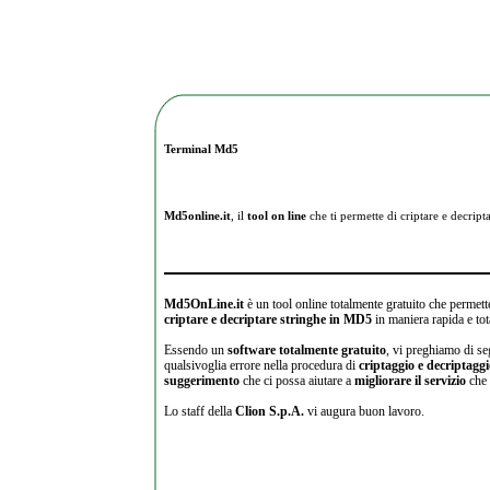
Terminal Md5
Md5online.it
, il
tool on line
che ti permette di criptare e
decripta
Md5OnLine.it
è un tool online totalmente gratuito che permette
criptare e decriptare stringhe in MD5
in maniera rapida e tot
Essendo un
software totalmente gratuito
, vi preghiamo di se
qualsivoglia errore nella procedura di
criptaggio e decriptagg
suggerimento
che ci possa aiutare a
migliorare il servizio
che 
Lo staff della
Clion S.p.A.
vi augura buon lavoro.