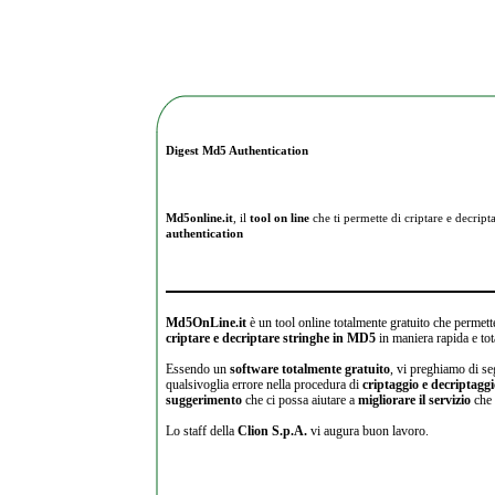
Digest Md5 Authentication
Md5online.it
, il
tool on line
che ti permette di criptare e
decripta
authentication
Md5OnLine.it
è un tool online totalmente gratuito che permette
criptare e decriptare stringhe in MD5
in maniera rapida e tot
Essendo un
software totalmente gratuito
, vi preghiamo di se
qualsivoglia errore nella procedura di
criptaggio e decriptagg
suggerimento
che ci possa aiutare a
migliorare il servizio
che 
Lo staff della
Clion S.p.A.
vi augura buon lavoro.