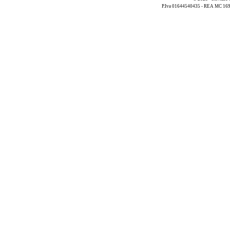
P.Iva 01644540435 - REA MC 169521