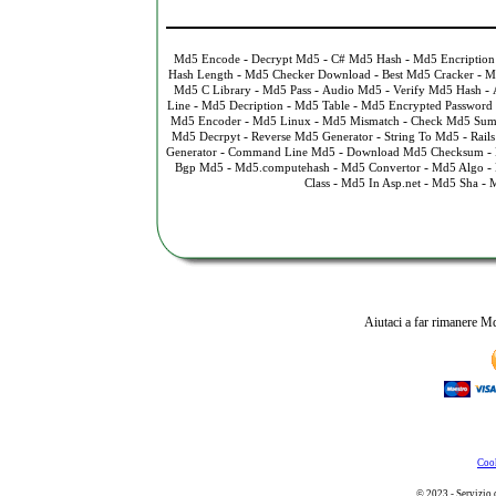
-
-
-
Md5 Encode
Decrypt Md5
C# Md5 Hash
Md5 Encription
-
-
-
Hash Length
Md5 Checker Download
Best Md5 Cracker
Md
-
-
-
-
Md5 C Library
Md5 Pass
Audio Md5
Verify Md5 Hash
-
-
-
Line
Md5 Decription
Md5 Table
Md5 Encrypted Password
-
-
-
Md5 Encoder
Md5 Linux
Md5 Mismatch
Check Md5 Su
-
-
-
Md5 Decrpyt
Reverse Md5 Generator
String To Md5
Rail
-
-
-
Generator
Command Line Md5
Download Md5 Checksum
-
-
-
-
Bgp Md5
Md5.computehash
Md5 Convertor
Md5 Algo
-
-
-
Class
Md5 In Asp.net
Md5 Sha
M
Aiutaci a far rimanere Md
Cook
© 2023 - Servizio 