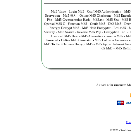
-
-
-
Md5 Value
Login Md5
Ospf Md5 Authentication
Md5
-
-
-
Decryption
Md5 해시
Online Md5 Checksum
Md5 Encode
-
-
-
-
Php
Md5 Cryptographic Hash
Md5.txt
Md5 Sha
Md5 H
-
-
-
-
Openssl Md5 C
Function Md5
Grails Md5
Db2 Md5
Decr
-
-
-
-
Encrypt Decrypt Md5
Md5 Hash Encrypter
Rc4-md5
M
-
-
-
-
Security
Md5 Search
Reverse Md5 Php
Decryption Tool
T
-
-
-
Download Md5 Hash
Md5 Alternative
Joomla Md5
Md5
-
-
Password
Online Md5 Generator
Md5 Collision Generator
-
-
-
Md5 To Text Online
Decrypt Md5
Md5 App
Hashwert Gene
-
C# Md5
Md5 Defini
Aiutaci a far rimanere Md
Cook
© 2023 - Servizio 