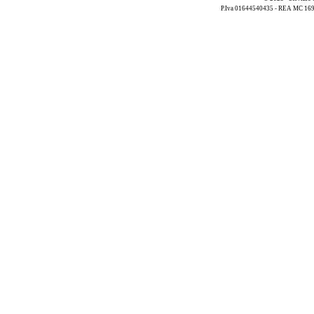
P.Iva 01644540435 - REA MC 169521