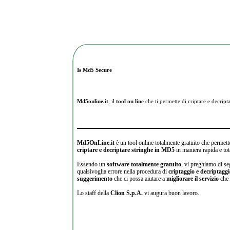
Is Md5 Secure
Md5online.it
, il
tool on line
che ti permette di criptare e
decripta
Md5OnLine.it
è un tool online totalmente gratuito che permette
criptare e decriptare stringhe in MD5
in maniera rapida e tot
Essendo un
software totalmente gratuito
, vi preghiamo di se
qualsivoglia errore nella procedura di
criptaggio e decriptagg
suggerimento
che ci possa aiutare a
migliorare il servizio
che 
Lo staff della
Clion S.p.A.
vi augura buon lavoro.