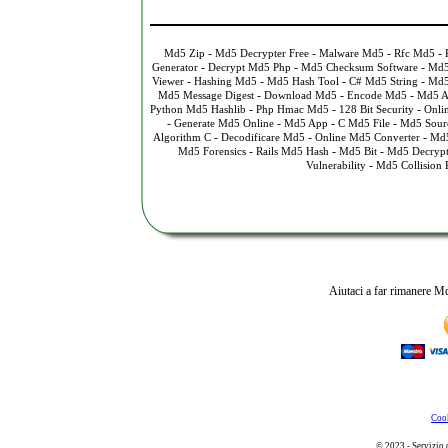
-
-
-
-
Md5 Zip
Md5 Decrypter Free
Malware Md5
Rfc Md5
-
-
-
Generator
Decrypt Md5 Php
Md5 Checksum Software
Md5
-
-
-
-
Viewer
Hashing Md5
Md5 Hash Tool
C# Md5 String
Md5
-
-
-
Md5 Message Digest
Download Md5
Encode Md5
Md5 A
-
-
-
Python Md5 Hashlib
Php Hmac Md5
128 Bit Security
Onli
-
-
-
-
Generate Md5 Online
Md5 App
C Md5 File
Md5 Sour
-
-
-
Algorithm C
Decodificare Md5
Online Md5 Converter
Md5
-
-
-
Md5 Forensics
Rails Md5 Hash
Md5 Bit
Md5 Decrypt
-
Vulnerability
Md5 Collision P
Aiutaci a far rimanere Md
Cook
© 2023 - Servizio 