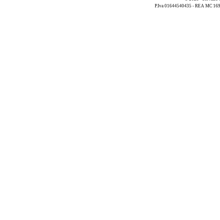
P.Iva 01644540435 - REA MC 169521