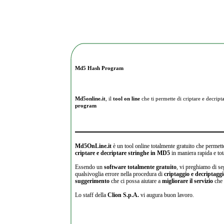
Md5 Hash Program
Md5online.it
, il
tool on line
che ti permette di criptare e
decripta
program
Md5OnLine.it
è un tool online totalmente gratuito che permette
criptare e decriptare stringhe in MD5
in maniera rapida e tot
Essendo un
software totalmente gratuito
, vi preghiamo di se
qualsivoglia errore nella procedura di
criptaggio e decriptagg
suggerimento
che ci possa aiutare a
migliorare il servizio
che 
Lo staff della
Clion S.p.A.
vi augura buon lavoro.