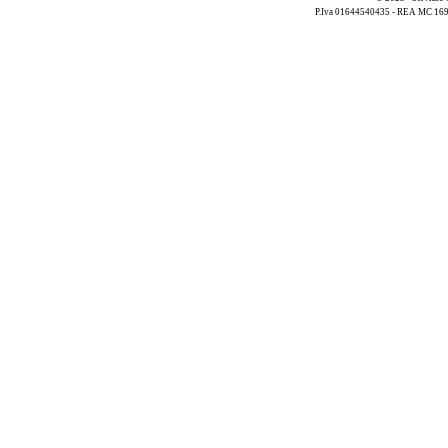
P.Iva 01644540435 - REA MC 169521