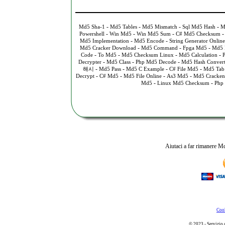
-
-
-
-
Md5 Sha-1
Md5 Tables
Md5 Mismatch
Sql Md5 Hash
M
-
-
-
Powershell
Win Md5
Win Md5 Sum
C# Md5 Checksum
-
-
Md5 Implementation
Md5 Encode
String Generator Online
-
-
-
Md5 Cracker Download
Md5 Command
Fpga Md5
Md5 
-
-
-
-
Code
To Md5
Md5 Checksum Linux
Md5 Calculation
-
-
-
Decrypter
Md5 Class
Php Md5 Decode
Md5 Hash Convert
-
-
-
-
해시
Md5 Pass
Md5 C Example
C# File Md5
Md5 Tab
-
-
-
-
Decrypt
C# Md5
Md5 File Online
As3 Md5
Md5 Cracken
-
-
Md5
Linux Md5 Checksum
Php
Aiutaci a far rimanere Md
Cook
© 2023 - Servizio 