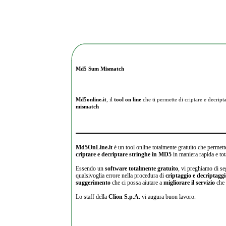
Md5 Sum Mismatch
Md5online.it
, il
tool on line
che ti permette di criptare e
decripta
mismatch
Md5OnLine.it
è un tool online totalmente gratuito che permette
criptare e decriptare stringhe in MD5
in maniera rapida e tot
Essendo un
software totalmente gratuito
, vi preghiamo di se
qualsivoglia errore nella procedura di
criptaggio e decriptagg
suggerimento
che ci possa aiutare a
migliorare il servizio
che 
Lo staff della
Clion S.p.A.
vi augura buon lavoro.