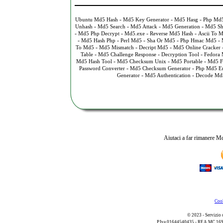
-
-
-
Ubuntu Md5 Hash
Md5 Key Generator
Md5 Hasg
Php Md5
-
-
-
-
Unhash
Md5 Search
Md5 Attack
Md5 Generation
Md5 Sh
-
-
-
-
Md5 Php Decrypt
Md5.exe
Reverse Md5 Hash
Ascii To 
-
-
-
-
-
Md5 Hash Php
Perl Md5
Sha Or Md5
Php Hmac Md5
-
-
-
To Md5
Md5 Mismatch
Decript Md5
Md5 Online Cracker
-
-
-
Table
Md5 Challenge Response
Decryption Tool
Fedora
-
-
-
Md5 Hash Tool
Md5 Checksum Unix
Md5 Portable
Md5 Fi
-
-
Password Converter
Md5 Checksum Generator
Php Md5 E
-
-
Generator
Md5 Authentication
Decode Md
Aiutaci a far rimanere Md
Cook
© 2023 - Servizio 
P.Iva 01644540435 - REA MC 169521