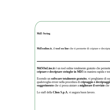
Md5 String
Md5online.it
, il
tool on line
che ti permette di criptare e
decripta
Md5OnLine.it
è un tool online totalmente gratuito che permette
criptare e decriptare stringhe in MD5
in maniera rapida e tot
Essendo un
software totalmente gratuito
, vi preghiamo di se
qualsivoglia errore nella procedura di
criptaggio e decriptagg
suggerimento
che ci possa aiutare a
migliorare il servizio
che 
Lo staff della
Clion S.p.A.
vi augura buon lavoro.