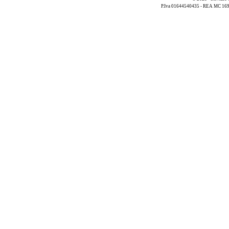
P.Iva 01644540435 - REA MC 169521