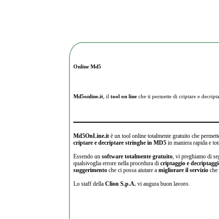
Online Md5
Md5online.it
, il
tool on line
che ti permette di criptare e
decripta
Md5OnLine.it
è un tool online totalmente gratuito che permette
criptare e decriptare stringhe in MD5
in maniera rapida e tot
Essendo un
software totalmente gratuito
, vi preghiamo di se
qualsivoglia errore nella procedura di
criptaggio e decriptagg
suggerimento
che ci possa aiutare a
migliorare il servizio
che 
Lo staff della
Clion S.p.A.
vi augura buon lavoro.