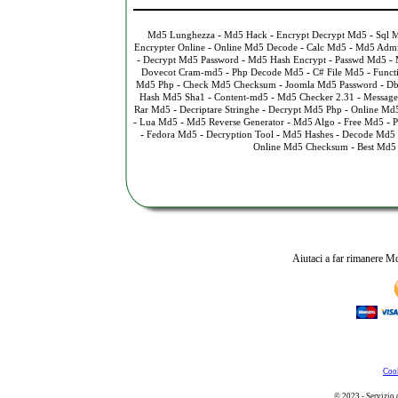
-
-
-
Md5 Lunghezza
Md5 Hack
Encrypt Decrypt Md5
Sql 
-
-
-
Encrypter Online
Online Md5 Decode
Calc Md5
Md5 Adm
-
-
-
-
Decrypt Md5 Password
Md5 Hash Encrypt
Passwd Md5
-
-
-
Dovecot Cram-md5
Php Decode Md5
C# File Md5
Funct
-
-
-
Md5 Php
Check Md5 Checksum
Joomla Md5 Password
Db
-
-
-
Hash Md5 Sha1
Content-md5
Md5 Checker 2.31
Message
-
-
-
Rar Md5
Decriptare Stringhe
Decrypt Md5 Php
Online Md5
-
-
-
-
-
Lua Md5
Md5 Reverse Generator
Md5 Algo
Free Md5
P
-
-
-
-
Fedora Md5
Decryption Tool
Md5 Hashes
Decode Md5
-
Online Md5 Checksum
Best Md5
Aiutaci a far rimanere Md
Cook
© 2023 - Servizio 