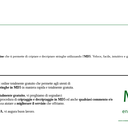
ine
che ti permette di criptare e
decriptare stringhe utilizzando l'
MD5
. Veloce, facile, intuitivo e g
 online totalmente gratuito che permette agli utenti di
stringhe in MD5
in maniera rapida e totalmente gratuita.
talmente gratuito
, vi preghiamo di segnalarci
a procedura di
criptaggio e decriptaggio in MD5
ed anche
qualsiasi commento e/o
ssa aiutare a
migliorare il servizio
che offriamo.
.A.
vi augura buon lavoro.