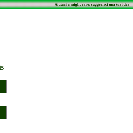
Aiutaci a migliorare: suggerisci una tua idea
d5