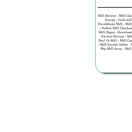
-
Md5 Reverse
Md5 Che
-
Encript
Grub-md5
-
Decodificare Md5
Md5
-
Python Md5 Checks
-
Md5 Digest
Download
-
Encrypt Decrypt
Md
-
Sha1 Or Md5
Md5 Cra
-
-
Md5 Encode Online
-
Php Md5 Array
Md5 