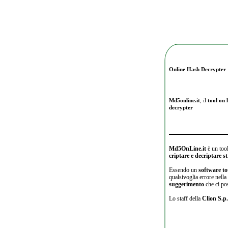
Online Hash Decrypter
Md5online.it
, il
tool on l
decrypter
Md5OnLine.it
è un tool
criptare e decriptare 
Essendo un
software to
qualsivoglia errore nell
suggerimento
che ci po
Lo staff della
Clion S.p