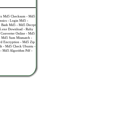
-
ux Md5 Checksum
Md5
-
-
nsics
Login Md5
-
-
Bash Md5
Md5 Decrpt
-
.exe Download
Ruby
-
Converter Online
Md5
-
-
Md5 Sum Mismatch
-
d Encryption
Md5 Zip
-
-
sh
Md5 Check Ubuntu
-
-
Md5 Algorithm Pdf