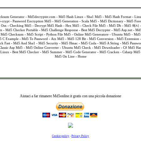
-
-
-
-
-
cksum Generator
Md5decrypter.com
Md5 Hash Linux
Sha1 Md5
Md5 Hash Format
Lin
-
-
-
-
-
-crypt
Password Encryption Md5
Md5 Generation
Scala Md5
Md5 Dictionary
Md5 Fore
-
-
-
-
-
-
 Osx
Checking Md5
Decrypt Md5 Hash
Hex Md5
Check File Md5
Md5 Db
Md5 해시
-
-
-
-
-
um
Md5 Checker Portable
Md5 Challenge Response
Best Md5 Decrypter
Md5 Asp.net
Md5
-
-
-
-
-
 Md5 Checksum
Md5 Script
Python File Md5
Online Md5 Generatore
Ubuntu Md5
Md5 
-
-
-
-
-
5 C Example
Md5 To Password
Aix Md5
Md5 128 Bit
Md5 Conversion
Md5 Extension
-
-
-
-
-
-
ck Fast
Md5 And Sha1
Md5 Security
Md5 Hmac
Md5 Cuda
Md5 A String
Md5 Passwor
-
-
-
-
Classic Asp Md5
Md5 Online Converter
Ubuntu Md5 Check
Md5 Downloader
C# Md5 Ha
-
-
-
-
-
Linux
Best Md5 Checker
Md5 Summer
Md5 Code Generator
Md5 Cracken
Csharp Md5
-
Md5 On Line
Home
Aiutaci a far rimanere Md5online.it gratis con una piccola donazione
Cookie policy
-
Privacy Policy