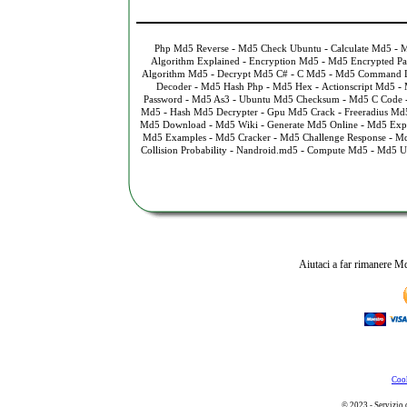
-
-
-
Php Md5 Reverse
Md5 Check Ubuntu
Calculate Md5
M
-
-
Algorithm Explained
Encryption Md5
Md5 Encrypted Pa
-
-
-
Algorithm Md5
Decrypt Md5 C#
C Md5
Md5 Command L
-
-
-
-
Decoder
Md5 Hash Php
Md5 Hex
Actionscript Md5
-
-
-
Password
Md5 As3
Ubuntu Md5 Checksum
Md5 C Code
-
-
-
Md5
Hash Md5 Decrypter
Gpu Md5 Crack
Freeradius Md
-
-
-
Md5 Download
Md5 Wiki
Generate Md5 Online
Md5 Exp
-
-
-
Md5 Examples
Md5 Cracker
Md5 Challenge Response
Md
-
-
-
Collision Probability
Nandroid.md5
Compute Md5
Md5 U
Aiutaci a far rimanere Md
Cook
© 2023 - Servizio 