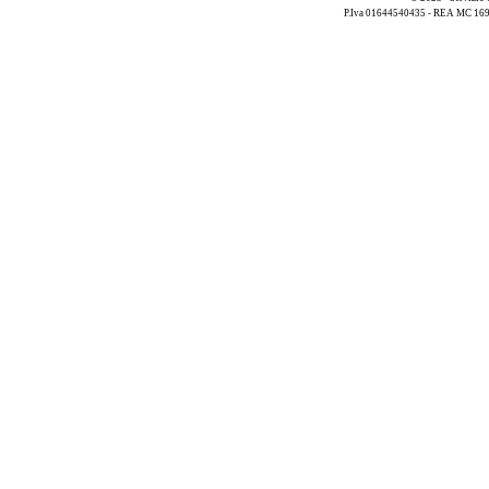
P.Iva 01644540435 - REA MC 169521