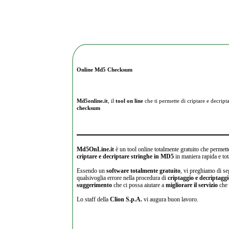
Online Md5 Checksum
Md5online.it
, il
tool on line
che ti permette di criptare e
decripta
checksum
Md5OnLine.it
è un tool online totalmente gratuito che permette
criptare e decriptare stringhe in MD5
in maniera rapida e tot
Essendo un
software totalmente gratuito
, vi preghiamo di se
qualsivoglia errore nella procedura di
criptaggio e decriptagg
suggerimento
che ci possa aiutare a
migliorare il servizio
che 
Lo staff della
Clion S.p.A.
vi augura buon lavoro.