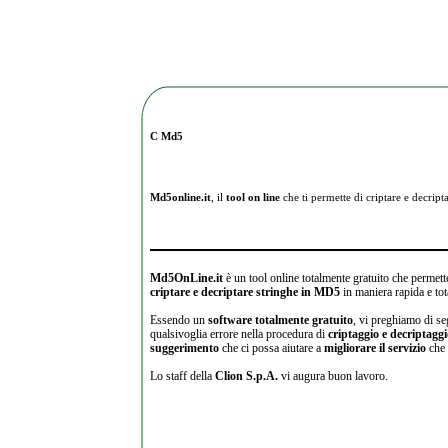
C Md5
Md5online.it
, il
tool on line
che ti permette di criptare e
decripta
Md5OnLine.it
è un tool online totalmente gratuito che permette
criptare e decriptare stringhe in MD5
in maniera rapida e tot
Essendo un
software totalmente gratuito
, vi preghiamo di se
qualsivoglia errore nella procedura di
criptaggio e decriptagg
suggerimento
che ci possa aiutare a
migliorare il servizio
che 
Lo staff della
Clion S.p.A.
vi augura buon lavoro.