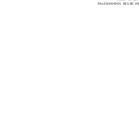
P.Iva 01644540435 - REA MC 169521