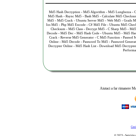
-
-
-
Md5 Hash Decryption
Md5 Algorithm
Md5 Lunghezza
C
-
-
-
Md5 Hash
Rsync Md5
Bash Md5
Calculate Md5 Checks
-
-
-
-
Md5
Md5 Crack
Ubuntu Server Md5
Web Md5
Grails 
-
-
-
Ios Md5
Php Md5 Encode
C# Md5 File
Ubuntu Md5 Chec
-
-
-
-
Checksum
Md5 Class
Decrypt Md5
C Sharp Md5
Md5
-
-
-
-
Decode
Md5 Dec
Md5 Hash Code
Ubuntu Md5
Md5 Has
-
-
-
Crack
Reverse Md5 Generator
C Md5 Function
Passwd 
-
-
-
Online
Md5 Decode
Password To Md5
Password Genera
-
-
Decrypter Online
Md5 Hash List
Download Md5 Decrypte
Performa
Aiutaci a far rimanere Md
Cook
© 2023 - Servizio 