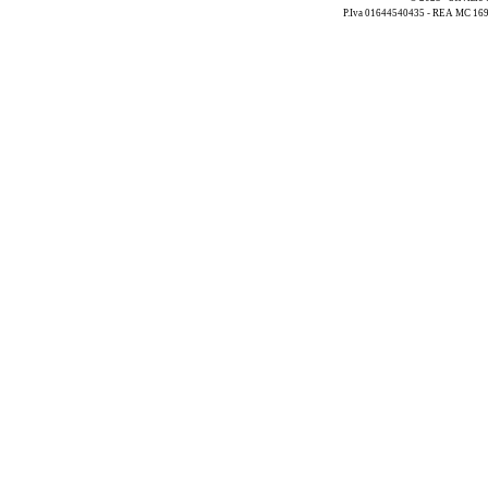
P.Iva 01644540435 - REA MC 169521