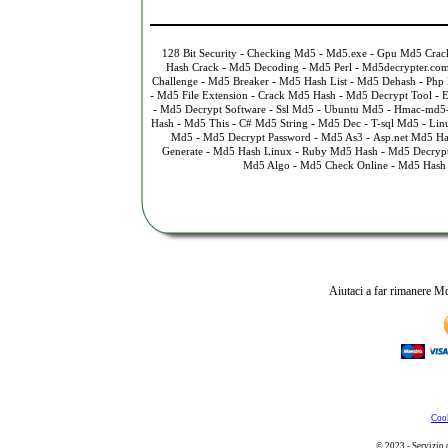
-
-
-
128 Bit Security
Checking Md5
Md5.exe
Gpu Md5 Crac
-
-
-
Hash Crack
Md5 Decoding
Md5 Perl
Md5decrypter.co
-
-
-
-
Challenge
Md5 Breaker
Md5 Hash List
Md5 Dehash
Php 
-
-
-
-
Md5 File Extension
Crack Md5 Hash
Md5 Decrypt Tool
E
-
-
-
-
Md5 Decrypt Software
Ssl Md5
Ubuntu Md5
Hmac-md5
-
-
-
-
-
Hash
Md5 This
C# Md5 String
Md5 Dec
T-sql Md5
Lin
-
-
-
Md5
Md5 Decrypt Password
Md5 As3
Asp.net Md5 Ha
-
-
-
Generate
Md5 Hash Linux
Ruby Md5 Hash
Md5 Decryp
-
-
Md5 Algo
Md5 Check Online
Md5 Hash 
Aiutaci a far rimanere Md
Cook
© 2023 - Servizio 