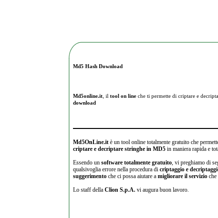
Md5 Hash Download
Md5online.it
, il
tool on line
che ti permette di criptare e
decripta
download
Md5OnLine.it
è un tool online totalmente gratuito che permette
criptare e decriptare stringhe in MD5
in maniera rapida e tot
Essendo un
software totalmente gratuito
, vi preghiamo di se
qualsivoglia errore nella procedura di
criptaggio e decriptagg
suggerimento
che ci possa aiutare a
migliorare il servizio
che 
Lo staff della
Clion S.p.A.
vi augura buon lavoro.