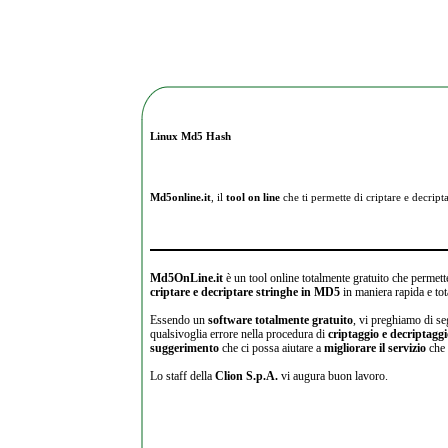
Linux Md5 Hash
Md5online.it
, il
tool on line
che ti permette di criptare e
decripta
Md5OnLine.it
è un tool online totalmente gratuito che permette
criptare e decriptare stringhe in MD5
in maniera rapida e tot
Essendo un
software totalmente gratuito
, vi preghiamo di se
qualsivoglia errore nella procedura di
criptaggio e decriptagg
suggerimento
che ci possa aiutare a
migliorare il servizio
che 
Lo staff della
Clion S.p.A.
vi augura buon lavoro.