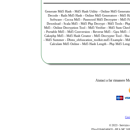
-
-
Generate Md5 Hash
Md5 Hash Utility
Online Md5 Generato
-
-
-
Decode
Rails Md5 Hash
Online Md5 Generatore
Md5 Ha
-
-
-
Software
Cocoa Md5
Password Md5 Decrypter
Md5 Fi
-
-
-
-
Download
Scala Md5
Md5 Php Decrypt
Md5 Tools
Php
-
-
-
Md5
Online Decryption Tool
Md5 Verifier
Md5 Sum Chec
-
-
-
-
-
Portable Md5
Md5 Conversion
Reverse Md5
Gpu Md5
-
-
-
Cakephp Md5
Md5 Hash Creator
Md5 Decrypter Tool
Sha
-
-
-
Md5 Summer
Dbms_obfuscation_toolkit.md5 Example
Md5
-
-
Calculate Md5 Online
Md5 Hash Length
Php Md5 Leng
Aiutaci a far rimanere Md
Cook
© 2023 - Servizio 
P.Iva 01644540435 - REA MC 169521