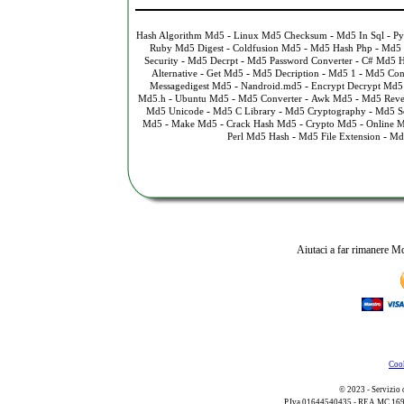
-
-
-
Hash Algorithm Md5
Linux Md5 Checksum
Md5 In Sql
Py
-
-
-
Ruby Md5 Digest
Coldfusion Md5
Md5 Hash Php
Md5 
-
-
-
Security
Md5 Decrpt
Md5 Password Converter
C# Md5 H
-
-
-
-
Alternative
Get Md5
Md5 Decription
Md5 1
Md5 Con
-
-
Messagedigest Md5
Nandroid.md5
Encrypt Decrypt Md5
-
-
-
-
Md5.h
Ubuntu Md5
Md5 Converter
Awk Md5
Md5 Reve
-
-
-
Md5 Unicode
Md5 C Library
Md5 Cryptography
Md5 S
-
-
-
-
Md5
Make Md5
Crack Hash Md5
Crypto Md5
Online 
-
-
Perl Md5 Hash
Md5 File Extension
Md
Aiutaci a far rimanere Md
Cook
© 2023 - Servizio 
P.Iva 01644540435 - REA MC 169521