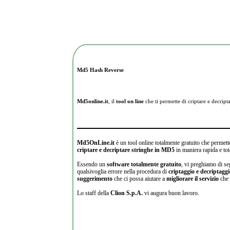
Md5 Hash Reverse
Md5online.it
, il
tool on line
che ti permette di criptare e
decripta
Md5OnLine.it
è un tool online totalmente gratuito che permette
criptare e decriptare stringhe in MD5
in maniera rapida e tot
Essendo un
software totalmente gratuito
, vi preghiamo di se
qualsivoglia errore nella procedura di
criptaggio e decriptagg
suggerimento
che ci possa aiutare a
migliorare il servizio
che 
Lo staff della
Clion S.p.A.
vi augura buon lavoro.