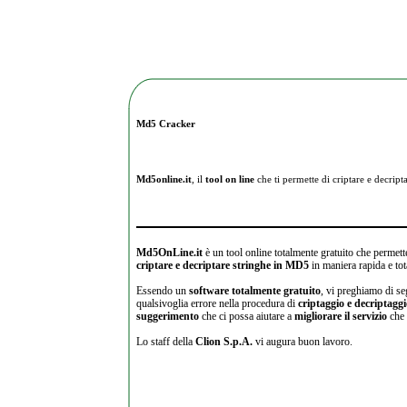
Md5 Cracker
Md5online.it
, il
tool on line
che ti permette di criptare e
decripta
Md5OnLine.it
è un tool online totalmente gratuito che permette
criptare e decriptare stringhe in MD5
in maniera rapida e tot
Essendo un
software totalmente gratuito
, vi preghiamo di se
qualsivoglia errore nella procedura di
criptaggio e decriptagg
suggerimento
che ci possa aiutare a
migliorare il servizio
che 
Lo staff della
Clion S.p.A.
vi augura buon lavoro.