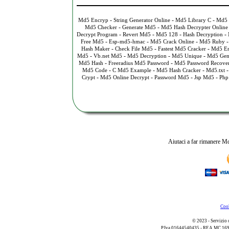
-
-
-
Md5 Encryp
String Generator Online
Md5 Library C
Md5 
-
-
Md5 Checker
Generate Md5
Md5 Hash Decrypter Online
-
-
-
-
Decrypt Program
Revert Md5
Md5 128
Hash Decryption
-
-
-
Free Md5
Esp-md5-hmac
Md5 Crack Online
Md5 Ruby
-
-
-
Hash Maker
Check File Md5
Fastest Md5 Cracker
Md5 En
-
-
-
-
Md5
Vb.net Md5
Md5 Decryption
Md5 Unique
Md5 Gen
-
-
Md5 Hash
Freeradius Md5 Password
Md5 Password Recove
-
-
-
Md5 Code
C Md5 Example
Md5 Hash Cracker
Md5.txt
-
-
-
-
Crypt
Md5 Online Decrypt
Password Md5
Jsp Md5
Php
Aiutaci a far rimanere Md
Cook
© 2023 - Servizio 
P.Iva 01644540435 - REA MC 169521