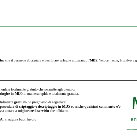
ine
che ti permette di criptare e
decriptare stringhe utilizzando l'
MD5
. Veloce, facile, intuitivo e g
 online totalmente gratuito che permette agli utenti di
stringhe in MD5
in maniera rapida e totalmente gratuita.
talmente gratuito
, vi preghiamo di segnalarci
a procedura di
criptaggio e decriptaggio in MD5
ed anche
qualsiasi commento e/o
ssa aiutare a
migliorare il servizio
che offriamo.
.A.
vi augura buon lavoro.