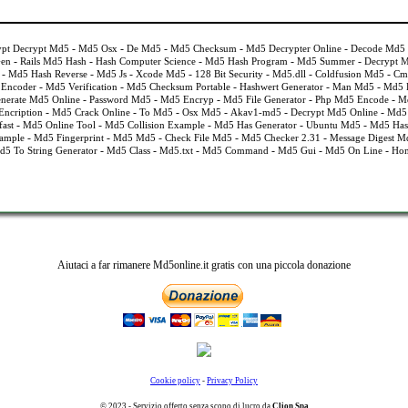
-
-
-
-
-
ypt Decrypt Md5
Md5 Osx
De Md5
Md5 Checksum
Md5 Decrypter Online
Decode Md5
-
-
-
-
-
Gen
Rails Md5 Hash
Hash Computer Science
Md5 Hash Program
Md5 Summer
Decrypt 
-
-
-
-
-
-
-
Md5 Hash Reverse
Md5 Js
Xcode Md5
128 Bit Security
Md5.dll
Coldfusion Md5
Cm
-
-
-
-
-
 Encoder
Md5 Verification
Md5 Checksum Portable
Hashwert Generator
Man Md5
Md5 L
-
-
-
-
-
nerate Md5 Online
Password Md5
Md5 Encryp
Md5 File Generator
Php Md5 Encode
Md
-
-
-
-
-
-
ncription
Md5 Crack Online
To Md5
Osx Md5
Akav1-md5
Decrypt Md5 Online
Md5 
-
-
-
-
-
ast
Md5 Online Tool
Md5 Collision Example
Md5 Has Generator
Ubuntu Md5
Md5 Has
-
-
-
-
-
ample
Md5 Fingerprint
Md5 Md5
Check File Md5
Md5 Checker 2.31
Message Digest M
-
-
-
-
-
-
d5 To String Generator
Md5 Class
Md5.txt
Md5 Command
Md5 Gui
Md5 On Line
Ho
Aiutaci a far rimanere Md5online.it gratis con una piccola donazione
Cookie policy
-
Privacy Policy
© 2023 - Servizio offerto senza scopo di lucro da
Clion Spa