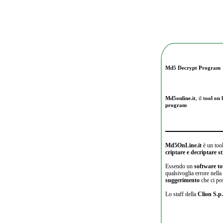
Md5 Decrypt Program
Md5online.it
, il
tool on l
program
Md5OnLine.it
è un tool
criptare e decriptare 
Essendo un
software to
qualsivoglia errore nell
suggerimento
che ci po
Lo staff della
Clion S.p