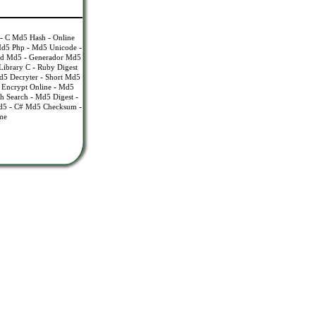
-
-
C Md5 Hash
Online
-
-
Md5 Php
Md5 Unicode
-
d Md5
Generador Md5
-
ibrary C
Ruby Digest
-
5 Decryter
Short Md5
-
Encrypt Online
Md5
-
-
h Search
Md5 Digest
-
-
d5
C# Md5 Checksum
me