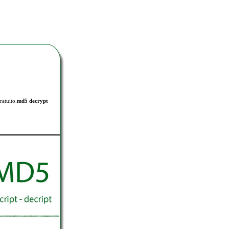
ratuito.
md5 decrypt