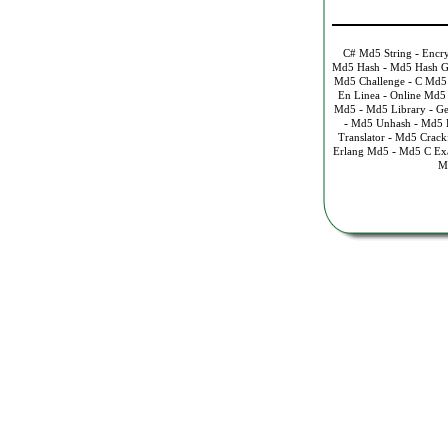
-
C# Md5 String
Encr
-
Md5 Hash
Md5 Hash 
-
Md5 Challenge
C Md5
-
En Linea
Online Md5
-
-
Md5
Md5 Library
Ge
-
-
Md5 Unhash
Md5 E
-
Translator
Md5 Crackf
-
Erlang Md5
Md5 C Ex
M