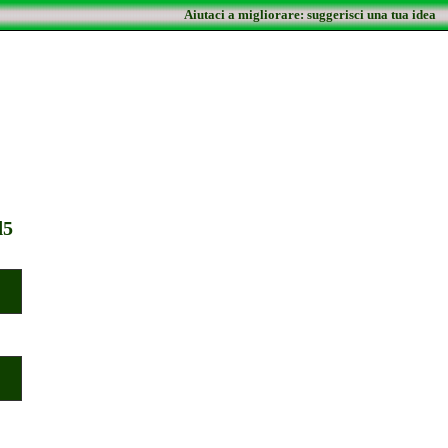
Aiutaci a migliorare: suggerisci una tua idea
d5