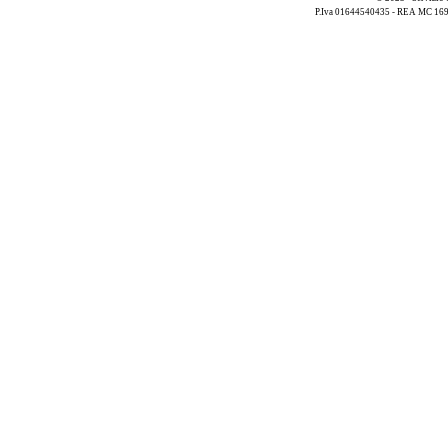
P.Iva 01644540435 - REA MC 169521