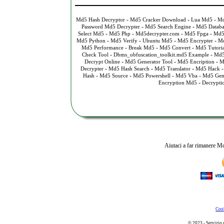
-
-
-
Md5 Hash Decryptor
Md5 Cracker Download
Lua Md5
Md
-
-
Password Md5 Decrypter
Md5 Search Engine
Md5 Databa
-
-
-
-
Select Md5
Md5 Php
Md5decrypter.com
Md5 Fpga
Md5
-
-
-
-
Md5 Python
Md5 Verify
Ubuntu Md5
Md5 Encrypter
Md
-
-
-
Md5 Performance
Break Md5
Md5 Convert
Md5 Tutoria
-
-
Check Tool
Dbms_obfuscation_toolkit.md5 Example
Md5
-
-
-
Decrypt Online
Md5 Generator Tool
Md5 Encription
M
-
-
-
Decrypter
Md5 Hash Search
Md5 Translator
Md5 Hack
-
-
-
-
Hash
Md5 Source
Md5 Powershell
Md5 Vba
Md5 Gene
-
Encryption Md5
Decrypti
Aiutaci a far rimanere Md
Cook
© 2023 - Servizio 