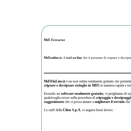
Md5 Extractor
Md5online.it
, il
tool on line
che ti permette di criptare e
decripta
Md5OnLine.it
è un tool online totalmente gratuito che permette
criptare e decriptare stringhe in MD5
in maniera rapida e tot
Essendo un
software totalmente gratuito
, vi preghiamo di se
qualsivoglia errore nella procedura di
criptaggio e decriptagg
suggerimento
che ci possa aiutare a
migliorare il servizio
che 
Lo staff della
Clion S.p.A.
vi augura buon lavoro.