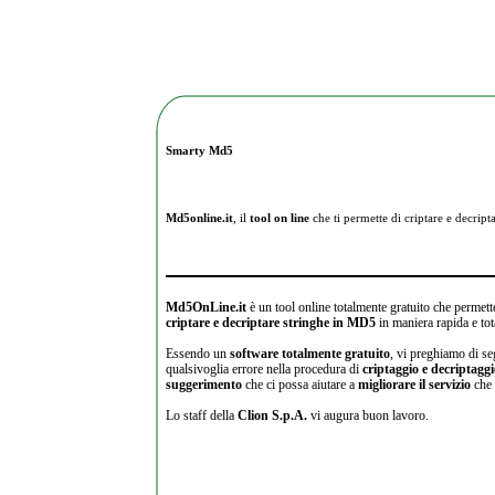
Smarty Md5
Md5online.it
, il
tool on line
che ti permette di criptare e
decripta
Md5OnLine.it
è un tool online totalmente gratuito che permette
criptare e decriptare stringhe in MD5
in maniera rapida e tot
Essendo un
software totalmente gratuito
, vi preghiamo di se
qualsivoglia errore nella procedura di
criptaggio e decriptagg
suggerimento
che ci possa aiutare a
migliorare il servizio
che 
Lo staff della
Clion S.p.A.
vi augura buon lavoro.