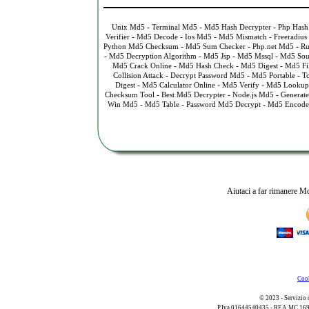
-
-
-
Unix Md5
Terminal Md5
Md5 Hash Decrypter
Php Hash
-
-
-
-
Verifier
Md5 Decode
Ios Md5
Md5 Mismatch
Freeradiu
-
-
-
Python Md5 Checksum
Md5 Sum Checker
Php.net Md5
Ru
-
-
-
-
Md5 Decryption Algorithm
Md5 Jsp
Md5 Mssql
Md5 Sou
-
-
-
Md5 Crack Online
Md5 Hash Check
Md5 Digest
Md5 Fil
-
-
-
Collision Attack
Decrypt Password Md5
Md5 Portable
T
-
-
-
Digest
Md5 Calculator Online
Md5 Verify
Md5 Lookup
-
-
-
Checksum Tool
Best Md5 Decrypter
Node.js Md5
Generat
-
-
-
Win Md5
Md5 Table
Password Md5 Decrypt
Md5 Encode
Aiutaci a far rimanere Md
Cook
© 2023 - Servizio 
P.Iva 01644540435 - REA MC 169521