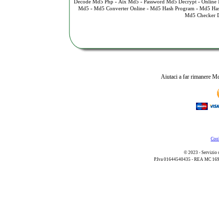
-
-
-
Decode Md5 Php
Aix Md5
Password Md5 Decrypt
Online
-
-
-
Md5
Md5 Converter Online
Md5 Hash Program
Md5 Has
Md5 Checker 
Aiutaci a far rimanere Md
Cook
© 2023 - Servizio 
P.Iva 01644540435 - REA MC 169521