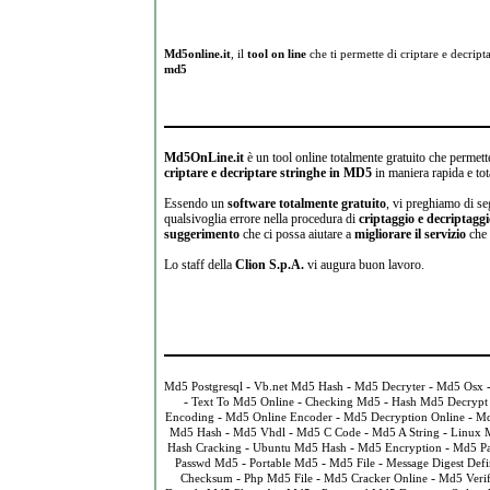
Md5online.it
, il
tool on line
che ti permette di criptare e
decripta
md5
Md5OnLine.it
è un tool online totalmente gratuito che permette
criptare e decriptare stringhe in MD5
in maniera rapida e tot
Essendo un
software totalmente gratuito
, vi preghiamo di se
qualsivoglia errore nella procedura di
criptaggio e decriptagg
suggerimento
che ci possa aiutare a
migliorare il servizio
che 
Lo staff della
Clion S.p.A.
vi augura buon lavoro.
-
-
-
Md5 Postgresql
Vb.net Md5 Hash
Md5 Decryter
Md5 Osx
-
-
-
Text To Md5 Online
Checking Md5
Hash Md5 Decrypt
-
-
-
Encoding
Md5 Online Encoder
Md5 Decryption Online
Md
-
-
-
-
Md5 Hash
Md5 Vhdl
Md5 C Code
Md5 A String
Linux 
-
-
-
Hash Cracking
Ubuntu Md5 Hash
Md5 Encryption
Md5 P
-
-
-
Passwd Md5
Portable Md5
Md5 File
Message Digest Defi
-
-
-
Checksum
Php Md5 File
Md5 Cracker Online
Md5 Verif